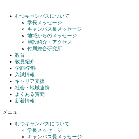
コ
ン
むつキャンパスについて
テ
学長メッセージ
ン
キャンパス長メッセージ
ツ
地域からのメッセージ
に
施設紹介・アクセス
ス
付属総合研究所
キ
教育
ッ
教員紹介
プ
学部/学科
入試情報
キャリア支援
社会・地域連携
よくある質問
新着情報
メニュー
むつキャンパスについて
学長メッセージ
キャンパス長メッセージ