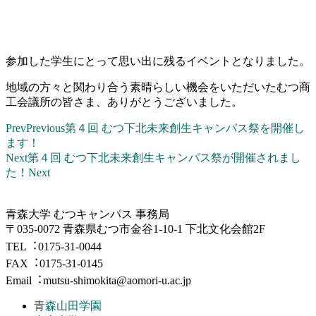
参加した学生にとって思い出に残るイベントとなりました。
地域の方々と関わり合う素晴らしい機会をいただいたむつ商
工会議所の皆さま、ありがとうございました。
Prev
Previous
第４回 むつ下北未来創生キャンパス祭を開催し
ます！
Next
第４回 むつ下北未来創生キャンパス祭が開催されまし
た！
Next
⻘森⼤学 むつキャンパス 事務局
〒035-0072 青森県むつ市金谷1-10-1 下北文化会館2F
TEL︓0175-31-0044
FAX︓0175-31-0145
Email︓mutsu-shimokita@aomori-u.ac.jp
青森山田学園