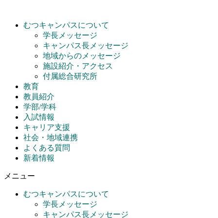
コ
ン
むつキャンパスについて
テ
学長メッセージ
ン
キャンパス長メッセージ
ツ
地域からのメッセージ
に
施設紹介・アクセス
ス
付属総合研究所
キ
教育
ッ
教員紹介
プ
学部/学科
入試情報
キャリア支援
社会・地域連携
よくある質問
新着情報
メニュー
むつキャンパスについて
学長メッセージ
キャンパス長メッセージ