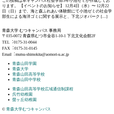
この投稿は本キャンパス社会学部3年小池ゼミが作成してお
ります。 【イベントのお知らせ】 12月4日（水）〜 12月22
日（日）まで、海と森ふれあい体験館にて小池ゼミの社会学
部生による海洋ゴミに関する展示と、下北ジオパーク […]
⻘森⼤学 むつキャンパス 事務局
〒035-0072 青森県むつ市金谷1-10-1 下北文化会館2F
TEL︓0175-31-0044
FAX︓0175-31-0145
Email︓mutsu-shimokita@aomori-u.ac.jp
青森山田学園
青森大学
青森山田高等学校
青森山田中学校
青森山田高等学校広域通信制課程
呉竹幼稚園
螢ヶ丘幼稚園
©
青森大学むつキャンパス