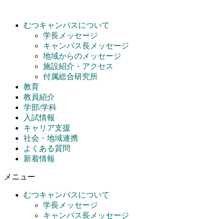
コ
ン
むつキャンパスについて
テ
学長メッセージ
ン
キャンパス長メッセージ
ツ
地域からのメッセージ
に
施設紹介・アクセス
ス
付属総合研究所
キ
教育
ッ
教員紹介
プ
学部/学科
入試情報
キャリア支援
社会・地域連携
よくある質問
新着情報
メニュー
むつキャンパスについて
学長メッセージ
キャンパス長メッセージ