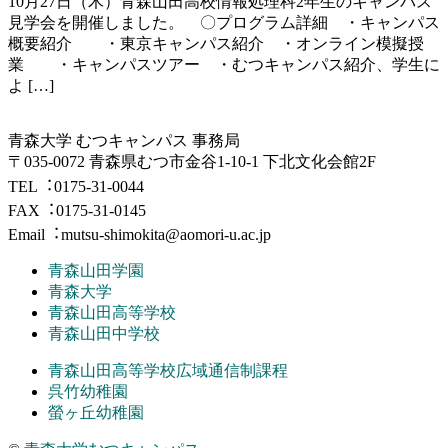
10月27日（木）青森山田高校情報処理科2年生のキャンパス
見学会を開催しました。 〇プログラム詳細 ・キャンパス
概要紹介 ・東京キャンパス紹介 ・オンライン模擬授
業 ・キャンパスツアー ・むつキャンパス紹介、学生に
よ […]
⻘森⼤学 むつキャンパス 事務局
〒035-0072 青森県むつ市金谷1-10-1 下北文化会館2F
TEL︓0175-31-0044
FAX︓0175-31-0145
Email︓mutsu-shimokita@aomori-u.ac.jp
青森山田学園
青森大学
青森山田高等学校
青森山田中学校
青森山田高等学校広域通信制課程
呉竹幼稚園
螢ヶ丘幼稚園