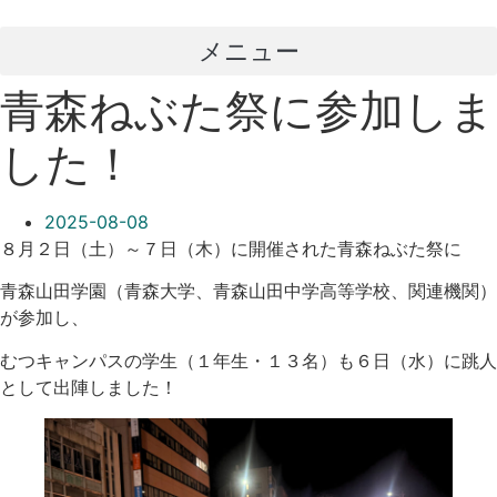
コ
ン
メニュー
テ
ン
青森ねぶた祭に参加しま
ツ
に
した！
ス
キ
2025-08-08
ッ
８月２日（土）～７日（木）に開催された青森ねぶた祭に
プ
青森山田学園（青森大学、青森山田中学高等学校、関連機関）
が参加し、
むつキャンパスの学生（１年生・１３名）も６日（水）に跳人
として出陣しました！