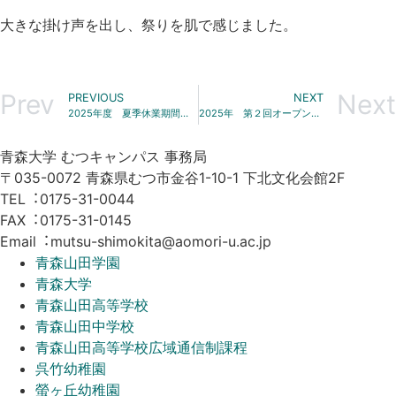
大きな掛け声を出し、祭りを肌で感じました。
Prev
Next
PREVIOUS
NEXT
2025年度 夏季休業期間に伴う窓口業務停止等のお知らせ
2025年 第２回オープンキャンパスを開催しました！
⻘森⼤学 むつキャンパス 事務局
〒035-0072 青森県むつ市金谷1-10-1 下北文化会館2F
TEL︓0175-31-0044
FAX︓0175-31-0145
Email︓mutsu-shimokita@aomori-u.ac.jp
青森山田学園
青森大学
青森山田高等学校
青森山田中学校
青森山田高等学校広域通信制課程
呉竹幼稚園
螢ヶ丘幼稚園